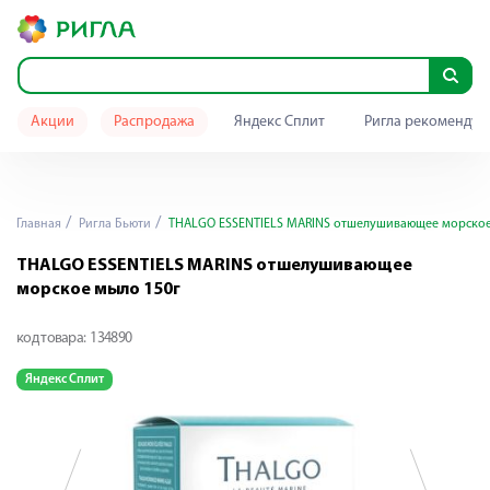
Акции
Распродажа
Яндекс Сплит
Ригла рекомендуе
Главная
Ригла Бьюти
THALGO ESSENTIELS MARINS отшелушивающее морское
THALGO ESSENTIELS MARINS отшелушивающее
морское мыло 150г
код товара:
134890
Яндекс Сплит
Я