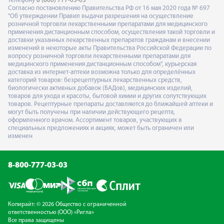
телефону
8 (800) 777-03-03
Согласно постановлению Правительства РФ от 16 мая 2020 года № 697
"Об утверждении Правил выдачи разрешения на осуществление
розничной торговли лекарственными препаратами для медицинского
применения дистанционным способом, осуществления такой торговли и
доставки указанных лекарственных препаратов гражданам и внесении
изменений в некоторые акты Правительства Российской Федерации по
вопросу розничной торговли лекарственными препаратами для
медицинского применения дистанционным способом", курьерская
доставка из интернет-аптеки возможна только для определённых
категорий товаров: безрецептурных лекарственных средств,
биологически активных добавок (БАДов), медицинских изделий,
товаров для ухода и красоты, бытовой химии и других сопутствующих
товаров. Рецептурные препараты доставляются до ближайшей аптеки и
могут быть получены при наличии действующего рецепта,
оформленного врачом. Ассортимент товаров, участвующих в
специальных предложениях и акциях, может быть ограничен или
изменен
8-800-777-03-03
Копирайт: © 2026 Общество с ограниченной
ответственностью (ООО) «Ригла»
Все права защищены