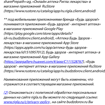
sharePrepath=ag, «Онлайн аптека Ригла: лекарства» в
магазине приложений RuStore
(https://www.rustore.ru/catalog/app/ru.rigla.client.android)
** под мобильными приложениями бренда «Будь здоров!»
понимаются приложения «Будь здоров! - интернет аптека»
в магазине приложений Google Play
(https://play.google.com/store/apps/details?
id=ru.budzdorov.client.android), «Аптека Будь Здоров -
лекарства» в магазине приложений App Store
(https://apps.apple.com/ru/app/аптека-будь-здоров-
лекарства/id1510957012), Будь здоров - интернет аптека» в
магазине приложений App Gallery
(
https://appgallery.huawei.com/#/app/C111528767
), «Будь
здоров! - интернет аптека» в магазине приложений RuStore
(https://www.rustore.ru/catalog/app/ru.budzdorov.client.android
Наименования приложений могут быть изменены, что
отражается в соответствующем магазине приложений.
[2]
Ознакомиться с политикой обработки персональных
данных на сайте rigla.ru Вы можете по следующей ссылке:
www.rigla.ru/c/privacy-policy
, на сайте budzdorov.ru Вы