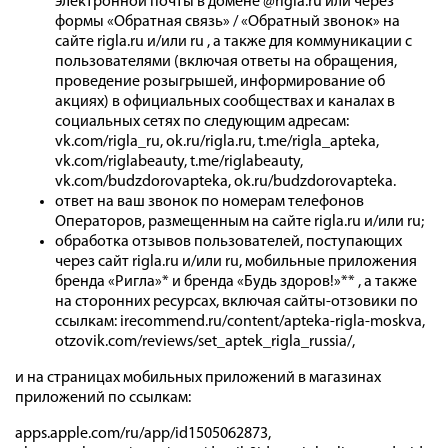
электронной почты в домене @rigla.ru или через
формы «Обратная связь» / «Обратный звонок» на
сайте rigla.ru и/или ru , а также для коммуникации с
пользователями (включая ответы на обращения,
проведение розыгрышей, информирование об
акциях) в официальных сообществах и каналах в
социальных сетях по следующим адресам:
vk.com/rigla_ru, ok.ru/rigla.ru, t.me/rigla_apteka,
vk.com/riglabeauty, t.me/riglabeauty,
vk.com/budzdorovapteka, ok.ru/budzdorovapteka.
ответ на ваш звонок по номерам телефонов
Операторов, размещенным на сайте rigla.ru и/или ru;
обработка отзывов пользователей, поступающих
через сайт rigla.ru и/или ru, мобильные приложения
бренда «Ригла»* и бренда «Будь здоров!»** , а также
на сторонних ресурсах, включая сайты-отзовики по
ссылкам: irecommend.ru/content/apteka-rigla-moskva,
otzovik.com/reviews/set_aptek_rigla_russia/,
и на страницах мобильных приложений в магазинах
приложений по ссылкам:
apps.apple.com/ru/app/id1505062873,