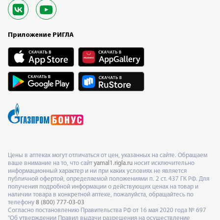
Приложение РИГЛА
Цены в аптеках могут отличаться от цен, указанных на сайте. Обращаем
ваше внимание на то, что сайт
yamal1.rigla.ru
носит исключительно
информационный характер и ни при каких условиях не является
публичной офертой, определяемой положениями п. 2 ст. 437 ГК РФ. Для
получения подробной информации о действующих ценах на товар и
наличии товара в конкретной аптеке, пожалуйста, обращайтесь по
телефону
8 (800) 777-03-03
Согласно постановлению Правительства РФ от 16 мая 2020 года № 697
"Об утверждении Правил выдачи разрешения на осуществление