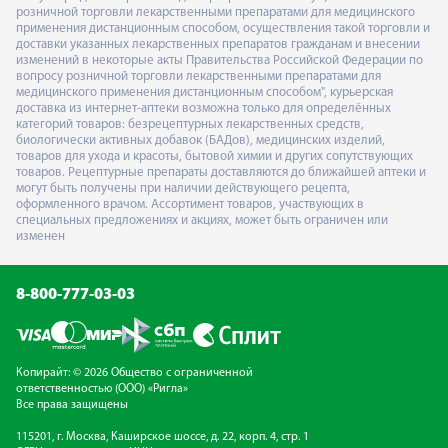
розничной торговли лекарственными препаратами для медицинского
применения дистанционным способом, осуществления такой торговли и
доставки указанных лекарственных препаратов гражданам и внесении
изменений в некоторые акты Правительства Российской Федерации по
вопросу розничной торговли лекарственными препаратами для
медицинского применения дистанционным способом", курьерская
доставка из интернет-аптеки возможна только для определённых
категорий товаров: безрецептурных лекарственных средств,
биологически активных добавок (БАДов), медицинских изделий,
товаров для ухода и красоты, бытовой химии и других сопутствующих
товаров. Рецептурные препараты доставляются до ближайшей аптеки и
могут быть получены при наличии действующего рецепта,
оформленного врачом. Ассортимент товаров, участвующих в
специальных предложениях и акциях, может быть ограничен или
изменен
8-800-777-03-03
Копирайт: © 2026 Общество с ограниченной
ответственностью (ООО) «Ригла»
Все права защищены
115201, г. Москва, Каширское шоссе, д. 22, корп. 4, стр. 1