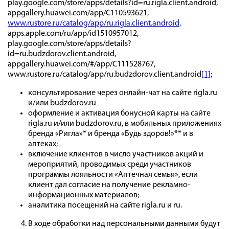
play.google.com/store/apps/details?id=ru.rigla.client.android,
appgallery.huawei.com/app/C110593621,
www.rustore.ru/catalog/app/ru.rigla.client.android,
apps.apple.com/ru/app/id1510957012,
play.google.com/store/apps/details?
id=ru.budzdorov.client.android,
appgallery.huawei.com/#/app/C111528767,
www.rustore.ru/catalog/app/ru.budzdorov.client.android
[1]
;
консультирование через онлайн-чат на сайте rigla.ru
и/или budzdorov.ru
оформление и активация бонусной карты на сайте
rigla.ru и/или budzdorov.ru, в мобильных приложениях
бренда «Ригла»* и бренда «Будь здоров!»** и в
аптеках;
включение клиентов в число участников акций и
мероприятий, проводимых среди участников
программы лояльности «Аптечная семья», если
клиент дал согласие на получение рекламно-
информационных материалов;
аналитика посещений на сайте rigla.ru и ru.
В ходе обработки над персональными данными будут