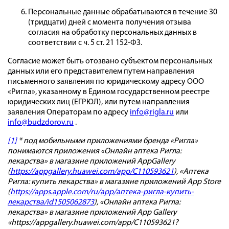
Персональные данные обрабатываются в течение 30
(тридцати) дней с момента получения отзыва
согласия на обработку персональных данных в
соответствии с ч. 5 ст. 21 152-ФЗ.
Согласие может быть отозвано субъектом персональных
данных или его представителем путем направления
письменного заявления по юридическому адресу ООО
«Ригла», указанному в Едином государственном реестре
юридических лиц (ЕГРЮЛ), или путем направления
заявления Операторам по адресу
info@rigla.ru
или
info@budzdorov.ru
.
[1]
* под мобильными приложениями бренда «Ригла»
понимаются приложения «Онлайн аптека Ригла:
лекарства» в магазине приложений AppGallery
(
https://appgallery.huawei.com/app/C110593621
), «Аптека
Ригла: купить лекарства» в магазине приложений App Store
(
https://apps.apple.com/ru/app/аптека-ригла-купить-
лекарства/id1505062873
), «Онлайн аптека Ригла:
лекарства» в магазине приложений App Gallery
«https://appgallery.huawei.com/app/C110593621?