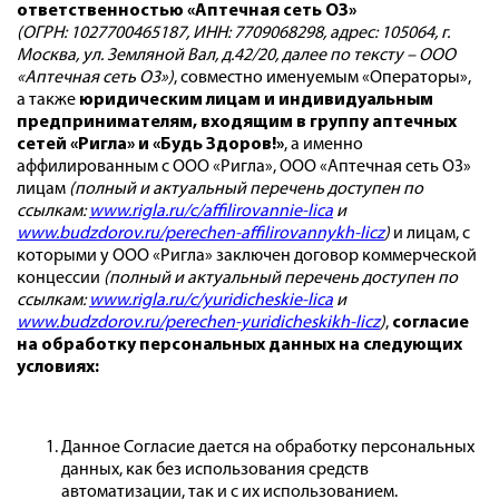
ответственностью «Аптечная сеть О3»
(ОГРН: 1027700465187, ИНН: 7709068298, адрес: 105064, г.
Москва, ул. Земляной Вал, д.42/20, далее по тексту – ООО
«Аптечная сеть О3»)
, совместно именуемым «Операторы»,
а также
юридическим лицам и индивидуальным
предпринимателям, входящим в группу аптечных
сетей «Ригла» и «Будь Здоров!»
, а именно
аффилированным с ООО «Ригла», ООО «Аптечная сеть О3»
лицам
(полный и актуальный перечень доступен по
ссылкам:
www.rigla.ru/c/affilirovannie-lica
и
www.budzdorov.ru/perechen-affilirovannykh-licz
)
и лицам, с
которыми у ООО «Ригла» заключен договор коммерческой
концессии
(полный и актуальный перечень доступен по
ссылкам:
www.rigla.ru/c/yuridicheskie-lica
и
www.budzdorov.ru/perechen-yuridicheskikh-licz
)
,
согласие
на обработку персональных данных на следующих
условиях:
Данное Согласие дается на обработку персональных
данных, как без использования средств
автоматизации, так и с их использованием.