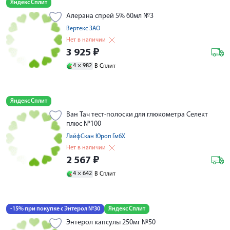
Яндекс Сплит
Алерана спрей 5% 60мл №3
Вертекс ЗАО
Нет в наличии
3 925
₽
4 ×
982
В Сплит
Яндекс Сплит
Ван Тач тест-полоски для глюкометра Селект
плюс №100
ЛайфСкан Юроп ГмбХ
Нет в наличии
2 567
₽
4 ×
642
В Сплит
-15% при покупке с Энтерол №30
Яндекс Сплит
Энтерол капсулы 250мг №50