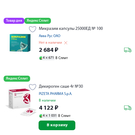
Товар дня
Яндекс Сплит
Микразим капсулы 25000ЕД № 100
Авва Рус ОАО
Нет в наличии
2 684
₽
4 ×
671
В Сплит
Яндекс Сплит
Дикироген саше 4г №30
PIZETA PHARMA S.p.A.
В наличии
4 122
₽
4 ×
1 031
В Сплит
В корзину