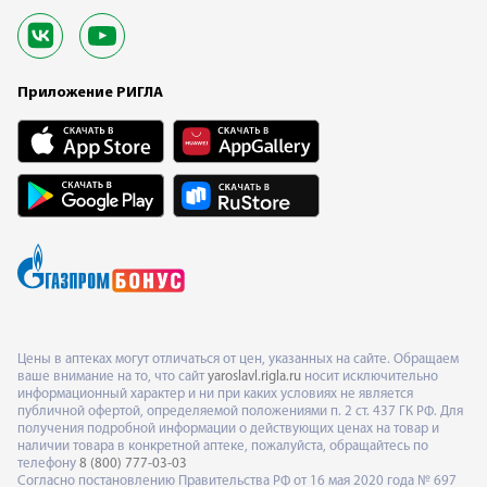
Приложение РИГЛА
Цены в аптеках могут отличаться от цен, указанных на сайте. Обращаем
ваше внимание на то, что сайт
yaroslavl.rigla.ru
носит исключительно
информационный характер и ни при каких условиях не является
публичной офертой, определяемой положениями п. 2 ст. 437 ГК РФ. Для
получения подробной информации о действующих ценах на товар и
наличии товара в конкретной аптеке, пожалуйста, обращайтесь по
телефону
8 (800) 777-03-03
Согласно постановлению Правительства РФ от 16 мая 2020 года № 697