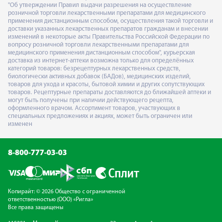
"Об утверждении Правил выдачи разрешения на осуществление
розничной торговли лекарственными препаратами для медицинского
применения дистанционным способом, осуществления такой торговли и
доставки указанных лекарственных препаратов гражданам и внесении
изменений в некоторые акты Правительства Российской Федерации по
вопросу розничной торговли лекарственными препаратами для
медицинского применения дистанционным способом", курьерская
доставка из интернет-аптеки возможна только для определённых
категорий товаров: безрецептурных лекарственных средств,
биологически активных добавок (БАДов), медицинских изделий,
товаров для ухода и красоты, бытовой химии и других сопутствующих
товаров. Рецептурные препараты доставляются до ближайшей аптеки и
могут быть получены при наличии действующего рецепта,
оформленного врачом. Ассортимент товаров, участвующих в
специальных предложениях и акциях, может быть ограничен или
изменен
8-800-777-03-03
Копирайт: © 2026 Общество с ограниченной
ответственностью (ООО) «Ригла»
Все права защищены