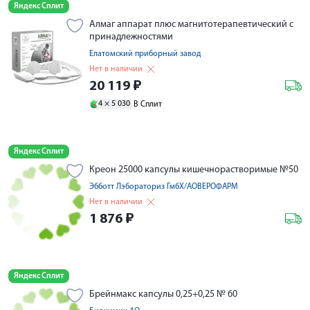
Яндекс Сплит
Алмаг аппарат плюс магнитотерапевтический с
принадлежностями
Елатомский приборный завод
Нет в наличии
20 119
₽
4 ×
5 030
В Сплит
Яндекс Сплит
Креон 25000 капсулы кишечнорастворимые №50
Эбботт Лэбораториз ГмбХ/АОВЕРОФАРМ
Нет в наличии
1 876
₽
Яндекс Сплит
Брейнмакс капсулы 0,25+0,25 № 60