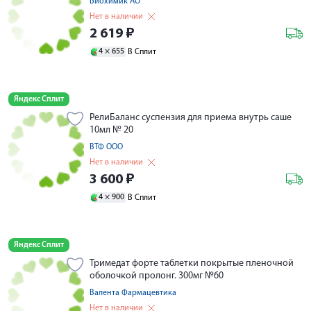
Биохимик АО
Нет в наличии
2 619
₽
4 ×
655
В Сплит
Яндекс Сплит
РелиБаланс суспензия для приема внутрь саше
10мл № 20
ВТФ ООО
Нет в наличии
3 600
₽
4 ×
900
В Сплит
Яндекс Сплит
Тримедат форте таблетки покрытые пленочной
оболочкой пролонг. 300мг №60
Валента Фармацевтика
Нет в наличии