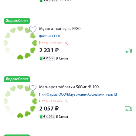
4 ×
1 221
В Сплит
Яндекс Сплит
Мукосат капсулы №80
Фитонет ООО
Нет в наличии
2 231
₽
4 ×
558
В Сплит
Яндекс Сплит
Магнерот таблетки 500мг № 100
Пик-Фарма ООО/Мауэрманн-Арцнаймиттель КГ
Нет в наличии
2 057
₽
4 ×
515
В Сплит