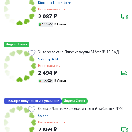
Biocodex Laboratoires
Нет в наличии
2 087
₽
4 ×
522
В Сплит
Яндекс Сплит
Энтеролактис Плюс капсулы 316мг № 15 БАД
Sofar S.p.A. RU
Нет в наличии
2 494
₽
4 ×
624
В Сплит
-15% при покупке от 2-х упаковок
Яндекс Сплит
Солгар Для кожи, волос и ногтей таблетки №60
Solgar
Нет в наличии
2 869
₽