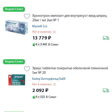
Яндекс Сплит
Хронотрон имплант для внутрисуст введ шприц
20мг / мл 2мл № 1
Mastelli S.r.l.
Нет в наличии
13 779
₽
4 ×
3 445
В Сплит
Яндекс Сплит
Эриус таблетки покрытые оболочкой пленочной
5мг № 20
Байер Биттерфельд ГмбХ
Нет в наличии
2 092
₽
4 ×
523
В Сплит