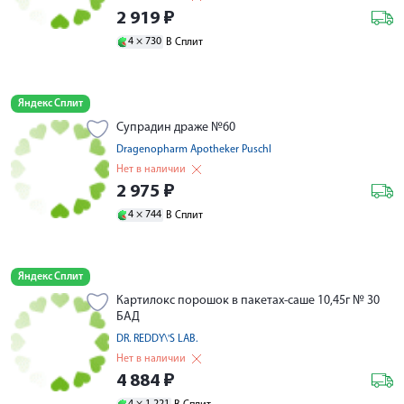
2 919
₽
4 ×
730
В Сплит
Яндекс Сплит
Супрадин драже №60
Dragenopharm Apotheker Puschl
Нет в наличии
2 975
₽
4 ×
744
В Сплит
Яндекс Сплит
Картилокс порошок в пакетах-саше 10,45г № 30
БАД
DR. REDDY\'S LAB.
Нет в наличии
4 884
₽