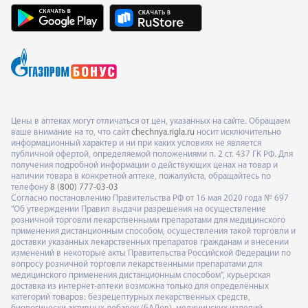
Цены в аптеках могут отличаться от цен, указанных на сайте. Обращаем
ваше внимание на то, что сайт
chechnya.rigla.ru
носит исключительно
информационный характер и ни при каких условиях не является
публичной офертой, определяемой положениями п. 2 ст. 437 ГК РФ. Для
получения подробной информации о действующих ценах на товар и
наличии товара в конкретной аптеке, пожалуйста, обращайтесь по
телефону
8 (800) 777-03-03
Согласно постановлению Правительства РФ от 16 мая 2020 года № 697
"Об утверждении Правил выдачи разрешения на осуществление
розничной торговли лекарственными препаратами для медицинского
применения дистанционным способом, осуществления такой торговли и
доставки указанных лекарственных препаратов гражданам и внесении
изменений в некоторые акты Правительства Российской Федерации по
вопросу розничной торговли лекарственными препаратами для
медицинского применения дистанционным способом", курьерская
доставка из интернет-аптеки возможна только для определённых
категорий товаров: безрецептурных лекарственных средств,