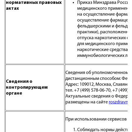
нормативных правовых
Приказ Минздрава России 
актах
медицинского применени
на осуществление фармац
осуществление фармацевт
фельдшерскими и фельдше
практики), расположенным
отпуска наркотических ср
для медицинского примен
наркотические средства и
иммунобиологических лек
Сведения об уполномоченном о
дистанционным способом: Феде
Сведения о
Адрес: 109012, Москва, Славянска
контролирующем
тел. +7 (499) 578-06-70, +7 (499) 
органе
Актуальные сведения о Федерал
размещены на сайте
roszdravnad
При использовании сервисов По
Соблюдать нормы действу