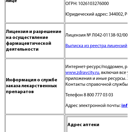
лице
ОГРН: 1026103276000
Юридический адрес: 344002, Рост
Лицензия и разрешение
Лицензия № Л042-01138-92/005899
на осуществление
фармацевтической
Выписка из реестра лицензий
деятельности
Интернет-ресурс/поддомен, раз
www.zdravcity.ru
, включая все 
приложения и иные ресурсы. З
Информация о службе
Контакты справочной службы:
заказа лекарственных
препаратов
Телефон 8 800 777 03 03
Адрес электронной почты:
info
Адрес аптеки