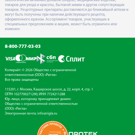
биологически активных добавок (БАДов), медицинских изделий,
товаров для ухода и красоты, бытовой химии и других сопутствующих
товаров. Рецептурные препараты доставляются до ближайшей аптеки и
могут быть получены при наличии действующего рецепта,
оформленного врачом. Ассортимент товаров, участвующих в
специальных предложениях и акциях, может быть ограничен или
изменен
8-800-777-03-03
Копирайт: © 2026 Общество с ограниченной
ответственностью (ООО) «Ригла»
Все права защищены
115201, г. Москва, Каширское шоссе, д. 22, корп. 4, стр. 1
ОГРН 1027700271290; ИНН 7724211288
Юр. лицо, которому принадлежит домен:
Общество с ограниченной ответственностью
(ООО) «Ригла»
Электронная почта:
info@rigla.ru