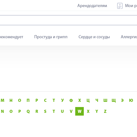
Арендодателям
Мои р
рекомендует
Простуда и грипп
Сердце и сосуды
Аллерги
М
Н
О
П
Р
С
Т
У
Ф
Х
Ц
Ч
Ш
Щ
Э
Ю
N
O
P
Q
R
S
T
U
V
W
X
Y
Z