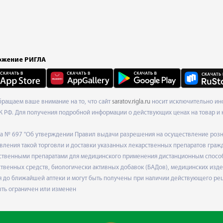
жение РИГЛА
Обращаем ваше внимание на то, что сайт
saratov.rigla.ru
носит исключительно инф
К РФ. Для получения подробной информации о действующих ценах на товар и 
ода № 697 "Об утверждении Правил выдачи разрешения на осуществление роз
ления такой торговли и доставки указанных лекарственных препаратов граж
твенными препаратами для медицинского применения дистанционным способом
венных средств, биологически активных добавок (БАДов), медицинских издел
 до ближайшей аптеки и могут быть получены при наличии действующего рец
ыть ограничен или изменен