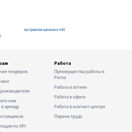
экстрактом каланхоэ n40
с
рам
Работа
ние тендеров
Преимущества работы в
Ригла
зинг
Работа в аптеке
производителя
Работа в офисе
ите нам
 в аренду
Работа в контакт-центре
оставщиков
Охрана труда
тация по API