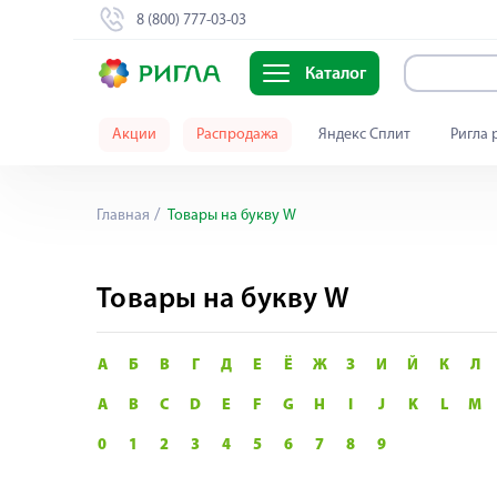
8 (800) 777-03-03
Каталог
Акции
Распродажа
Яндекс Сплит
Ригла 
Главная
Товары на букву W
Товары на букву W
А
Б
В
Г
Д
Е
Ё
Ж
З
И
Й
К
Л
A
B
C
D
E
F
G
H
I
J
K
L
M
0
1
2
3
4
5
6
7
8
9