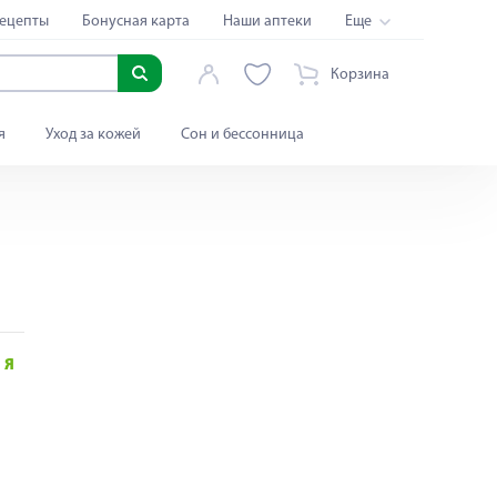
ецепты
Бонусная карта
Наши аптеки
Еще
Корзина
я
Уход за кожей
Сон и бессонница
Я