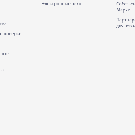
Электронные чеки
Собстве
е
Марки
Партнер
тва
для веб-
 о поверке
ьные
ы с