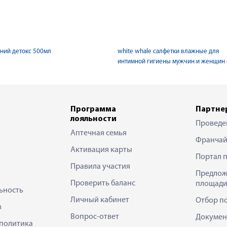
ний детокс 500мл
white whale салфетки влажные для
интимной гигиены мужчин и женщин 
Программа
Партне
лояльности
Проведе
Аптечная семья
Франчай
Активация карты
Портал 
Правила участия
Предлож
Проверить баланс
площади
ьность
Личный кабинет
Отбор п
в
Вопрос-ответ
Докумен
политика